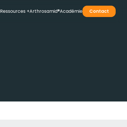
Ressources
+
Arthrosamid®Académie
Contact