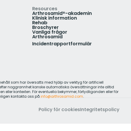
Resources
Arthrosamid®-akademin
Klinisk information
Rehab
Broschyrer
Vanliga frågor
Arthrosamid
Incidentrapportformulär
håll som har översatts med hjälp av verktyg för artificiell
r efter noggrannhet kanske automatiska översättningar inte alltid
 eller kontexten. För eventuella bekymmer, förtydliganden eller för
änligen kontakta oss på
info@arthrosamid.com
.
Policy för cookies
Integritetspolicy