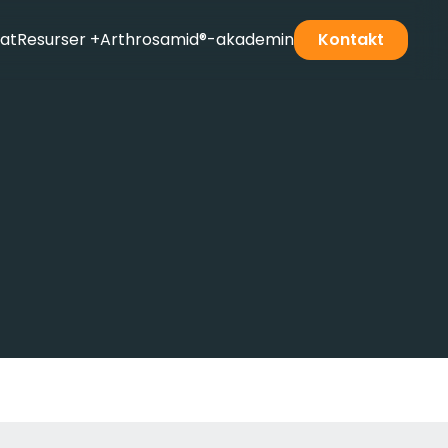
tat
Resurser
+
Arthrosamid®-akademin
Kontakt