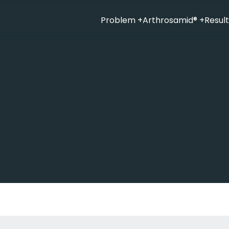
Problem
+
Arthrosamid®
+
Resul