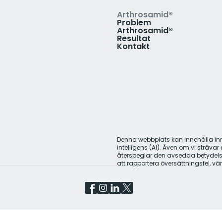
Arthrosamid®
Problem
Arthrosamid®
Resultat
Kontakt
Denna webbplats kan innehålla inne
intelligens (AI). Även om vi sträva
återspeglar den avsedda betydelsen
att rapportera översättningsfel, v