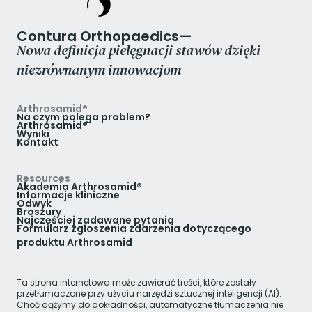
Contura Orthopaedics—
Nowa definicja pielęgnacji stawów dzięki
niezrównanym innowacjom
Arthrosamid®
Na czym polega problem?
Arthrosamid®
Wyniki
Kontakt
Resources
Akademia Arthrosamid®
Informacje kliniczne
Odwyk
Broszury
Najczęściej zadawane pytania
Formularz zgłoszenia zdarzenia dotyczącego
produktu Arthrosamid
Ta strona internetowa może zawierać treści, które zostały
przetłumaczone przy użyciu narzędzi sztucznej inteligencji (AI).
Choć dążymy do dokładności, automatyczne tłumaczenia nie