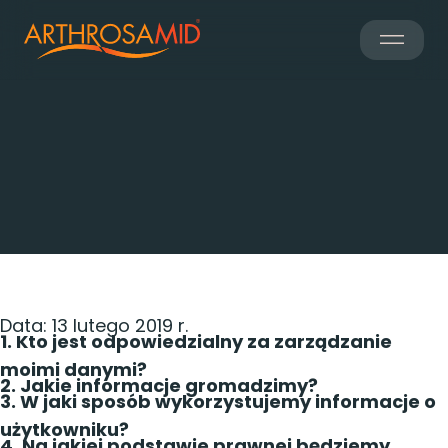
22nd April 2024
Polityka
prywatności
Data: 13 lutego 2019 r.
1. Kto jest odpowiedzialny za zarządzanie
moimi danymi?
2. Jakie informacje gromadzimy?
3. W jaki sposób wykorzystujemy informacje o
użytkowniku?
4. Na jakiej podstawie prawnej będziemy