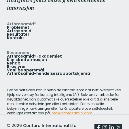
innovasjon
Arthrosamid®
Problemet
Artrosamid
Resultater
Kontakt
Resources
Arthrosamid®-akademiet
Klinisk informasjon
Rehab
Brosjyrer
Vanlige spørsmål
Arthrosamid-hendelsesrapportskjema
Denne nettsiden kan inneholde innhold som har blitt oversatt ved
hjelp av verktøy for kunstig intelligens (AI). Selv om vi arbeider for
nøyaktighet, kan automatiske oversettelser ikke alltid gjenspeile
den tiltenkte betydningen eller konteksten. For eventuelle
bekymringer, avklaringer eller for å raportere oversettelsesfeil,
vennligst kontakt oss på
info@arthrosamid.com
.
©
2026
Contura International Ltd