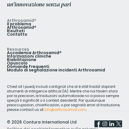
un'innovazione senza pari
Arthrosamid®
Il problema
Arthrosamid®
Risultati
Contatto
Resources
Accademia Arthrosamid®
Informazioni cliniche
Riabilitazione
Opuscolo
Domande Frequenti
Modulo di segnalazione incidenti Arthrosamid
Chest sit l puedj includi contignût che al è stât tradût doprant
strumenti di intiligence artifical (IA). Mentre che noi fâsèm sforzi
par la precision, le traduzioni automatizade no a possa sempre
specjà il significât o il contèst desiderât. Par qualunque
preoccupazion, chiarificazion, o par segnalâ errori di traduzione,
please contact us at
info@arthrosamid.com
.
©
2026
Contura International Ltd
Politica dei cookie
Informativa sulla privacy